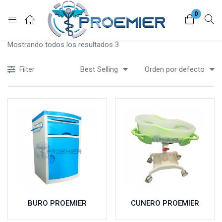
0
Login
Mostrando todos los resultados 3
Enter your username and password to login.
Best Selling
Orden por defecto
Filter
Remember me
Lost password?
BURO PROEMIER
CUNERO PROEMIER