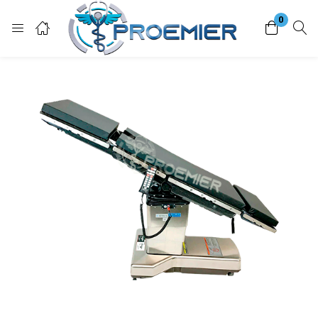
0
Login
Enter your username and password to login.
Remember me
Lost password?