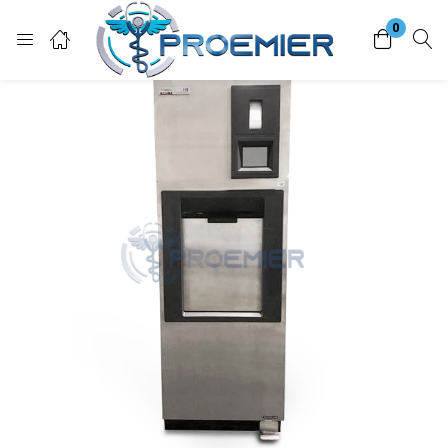
0
Login
Enter your username and password to login.
Remember me
Lost password?