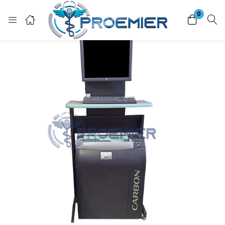
0
Login
Enter your username and password to login.
Remember me
Lost password?