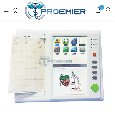
0
Login
Enter your username and password to login.
Remember me
Lost password?