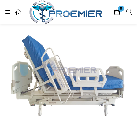
0
Login
Enter your username and password to login.
Remember me
Lost password?