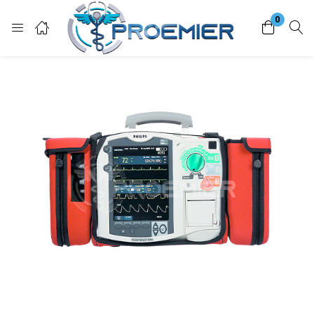
0
Login
Enter your username and password to login.
Remember me
Lost password?