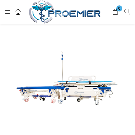
0
Login
Enter your username and password to login.
Remember me
Lost password?