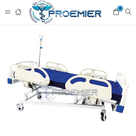
0
Login
Enter your username and password to login.
Remember me
Lost password?