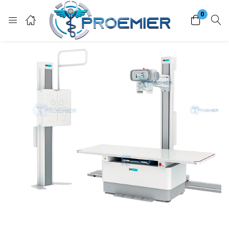
0
Login
Enter your username and password to login.
Remember me
Lost password?